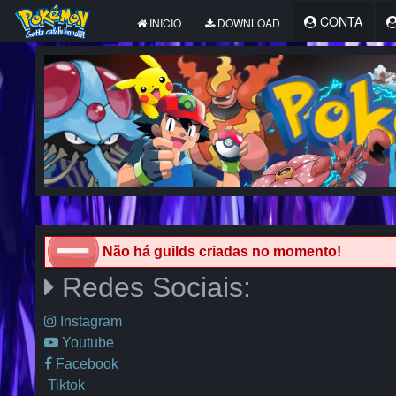
CONTA
INICIO
DOWNLOAD
Não há guilds criadas no momento!
Redes Sociais:
Instagram
Youtube
Facebook
Tiktok